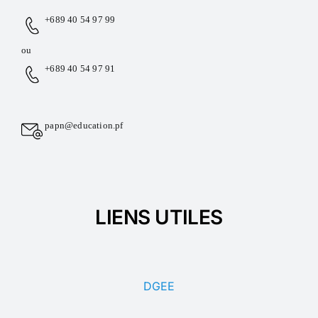
+689 40 54 97 99
ou
+689 40 54 97 91
papn@education.pf
LIENS UTILES
DGEE