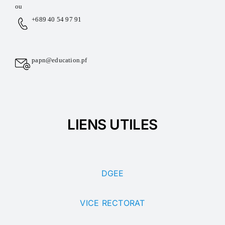
ou
+689 40 54 97 91
papn@education.pf
LIENS UTILES
DGEE
VICE RECTORAT