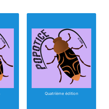
E
POPOTICE
n
Quatrième édition
nu
Accéder au contenu