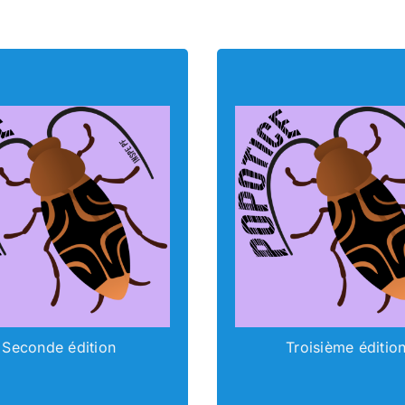
POPOTICE
POPOTIC
Seconde édition
Troisième éditio
ccéder au contenu
Accéder au conte