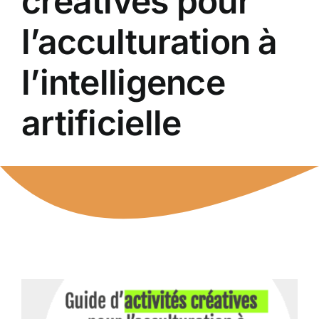
créatives pour
l’acculturation à
ENT NATI
l’intelligence
SDN
artificielle
RESSOURCES
FORMATION